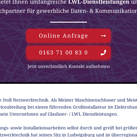
ietet Ihnen
umfangreiche
LWL-Dienstleistungen
un
chpartner für gewerbliche Daten- & Kommunikation
Online Anfrage
0163 71 00 83 0
Jetzt unverbindlich Kontakt aufnehmen
on Stoll Netzwerktechnik. Als Meister Maschinenschlosser und Meist
iceabteilung bei einem führenden Großinstallateur im Elektrohan
 sein Unternehmen auf Glasfaser- / LWL Dienstleistungen.
ungs- sowie Installationsarbeiten selbst durch und greift bei größe
etzwerktechnik hat seinen Sitz in Ludwigsburg und ist überregional