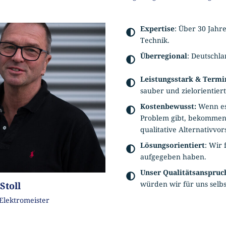
Expertise
: Über 30 Jahr
Technik.
Überregional
: Deutschla
Leistungsstark & Termi
sauber und zielorientier
Kostenbewusst:
Wenn es 
Problem gibt, bekommen 
qualitative Alternativvo
Lösungsorientiert
: Wir
aufgegeben haben.
Unser Qualitätsanspruc
würden wir für uns selbst
Stoll
Elektromeister