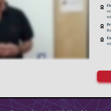
Fi
ve
wi
P
Ko
Ex
wi