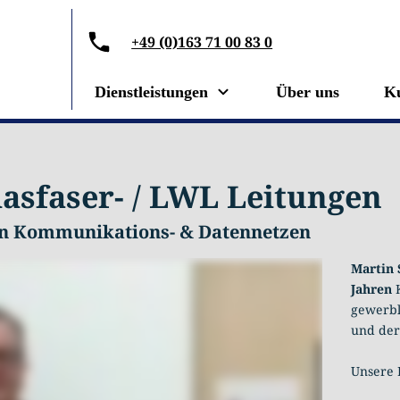
+49 (0)163 71 00 83 0
Dienstleistungen
Über uns
K
lasfaser- / LWL Leitungen
von Kommunikations- & Datennetzen
Martin 
Jahren
gewerbl
und der
Unsere 