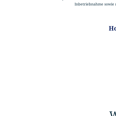
Inbetriebnahme sowie r
Ho
W